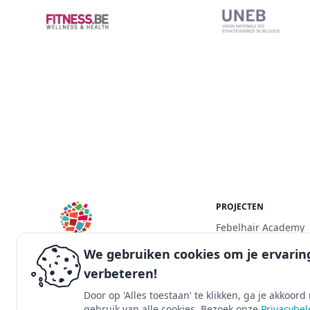
PROJECTEN
Febelhair Academy
Febelhair Academy 
We gebruiken cookies om je ervarin
verbeteren!
Young Hairdresser
Academy & Summers
Door op 'Alles toestaan' te klikken, ga je akkoord
leerkrachten kapper
gebruik van alle cookies. Bezoek onze
Privacybel