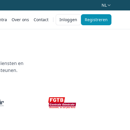
NL
ntra
Over ons
Contact
Inloggen
Registreren
iensten en
steunen.