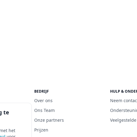
BEDRIJF
HULP & ONDE
Over ons
Neem contac
4 Students
Ons Team
Ondersteuni
g te
s Summer
Onze partners
Veelgestelde
chool voor
Prijzen
 met het
 & beauty
eid
voor