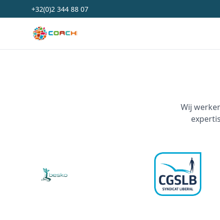
+32(0)2 344 88 07
Coach Belgium
Wij werke
experti