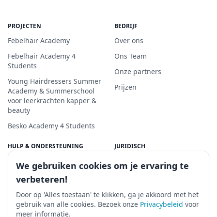
PROJECTEN
BEDRIJF
Febelhair Academy
Over ons
Febelhair Academy 4
Ons Team
Students
Onze partners
Young Hairdressers Summer
Prijzen
Academy & Summerschool
voor leerkrachten kapper &
beauty
Besko Academy 4 Students
HULP & ONDERSTEUNING
JURIDISCH
Neem contact op
Claim
We gebruiken cookies om je ervaring te
Ondersteuningscentrum
Privacybeleid
verbeteren!
Veelgestelde vragen
Algemene voorwaarden /
Door op 'Alles toestaan' te klikken, ga je akkoord met het
Huishoudelijk reglement
gebruik van alle cookies. Bezoek onze
Privacybeleid
voor
meer informatie.