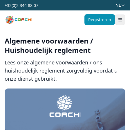
NL
+32(0)2 344 88 07
Coach Belgium
Registreren
Schake
Algemene voorwaarden /
Huishoudelijk reglement
Lees onze algemene voorwaarden / ons
huishoudelijk reglement zorgvuldig voordat u
onze dienst gebruikt.