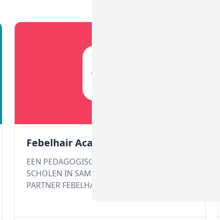
Febelhair Academy 4 Students
EEN PEDAGOGISCH PARTNERSCHAP VOOR
SCHOLEN IN SAMENWERKING MET ONZE
PARTNER FEBELHAIR en het FONDS VOOR
BESTAANSZEKERHEID PC314 Opleidingen
voor actieve kappers en