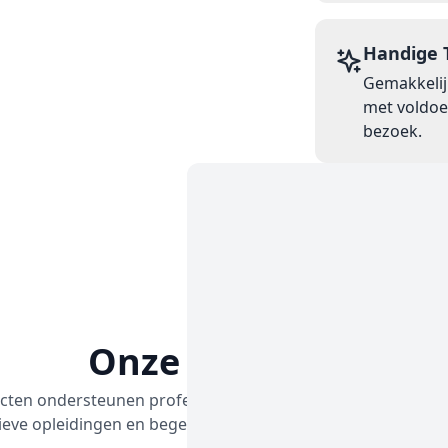
Handige 
Gemakkelijk
met voldoe
bezoek.
Onze Projecten
cten ondersteunen professionals in de beauty- en haarver
ieve opleidingen en begeleiding bij het opbouwen van hun c