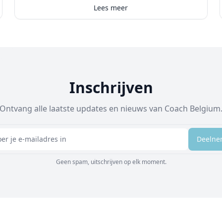
schoonheidsspecialisten die up-to-date
Lees meer
willen blijven en hun kennis willen
verdiepen.
Inschrijven
Ontvang alle laatste updates en nieuws van Coach Belgium
Inschrijven
Deeln
Geen spam, uitschrijven op elk moment.