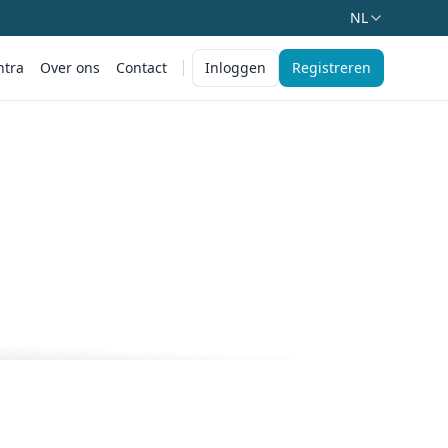
NL
ntra
Over ons
Contact
Inloggen
Registreren