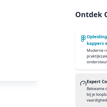
Ontdek 
Opleiding
kappers 
Moderne ru
praktijkzal
ondersteu
Expert C
Bekwame op
bij je loop
vaardighed