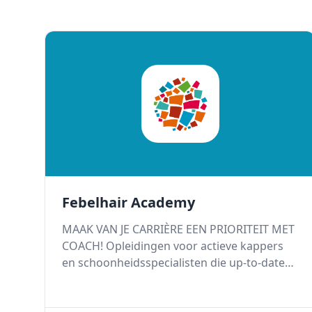
Febelhair Academy
MAAK VAN JE CARRIÈRE EEN PRIORITEIT MET
COACH! Opleidingen voor actieve kappers
en schoonheidsspecialisten die up-to-date
willen blijven en hun kennis willen
verdiepen.