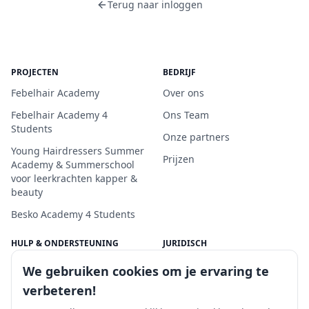
Terug naar inloggen
PROJECTEN
BEDRIJF
Febelhair Academy
Over ons
Febelhair Academy 4
Ons Team
Students
Onze partners
Young Hairdressers Summer
Prijzen
Academy & Summerschool
voor leerkrachten kapper &
beauty
Besko Academy 4 Students
HULP & ONDERSTEUNING
JURIDISCH
Neem contact op
Claim
We gebruiken cookies om je ervaring te
Ondersteuningscentrum
Privacybeleid
verbeteren!
Veelgestelde vragen
Algemene voorwaarden /