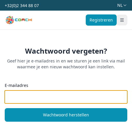
NL
+32(0)2 344 88 07
Coach Belgium
Registreren
Schake
Wachtwoord vergeten?
Geef hier je e-mailadres in en we sturen je een link via mail
waarmee je een nieuw wachtwoord kan instellen.
E-mailadres
Wachtwoord herstellen