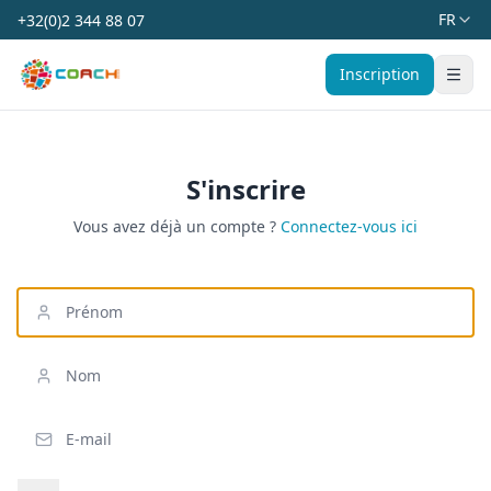
FR
+32(0)2 344 88 07
Coach Belgium
Inscription
Affich
S'inscrire
Vous avez déjà un compte ?
Connectez-vous ici
Prénom
Nom
E-mail
Mot de passe