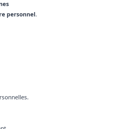
nnes
re personnel
.
sonnelles.
ent