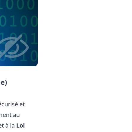
ue)
écurisé et
ment au
t à la
Loi