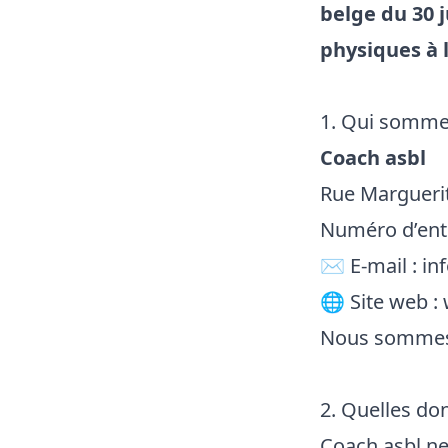
belge du 30 j
physiques à 
1. Qui somme
Coach asbl
Rue Marguerit
Numéro d’entr
✉️ E-mail :
in
🌐 Site web :
Nous sommes 
2. Quelles do
Coach asbl ne