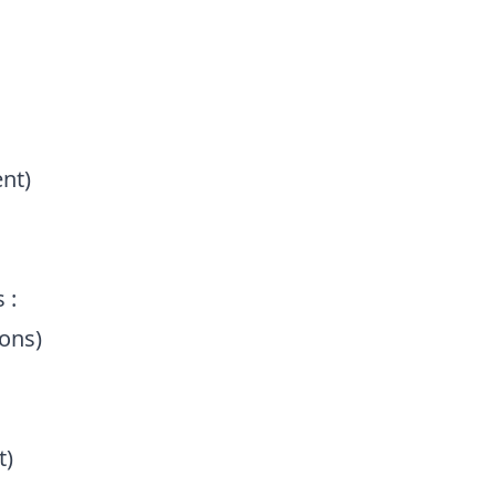
nt)
 :
ions)
t)