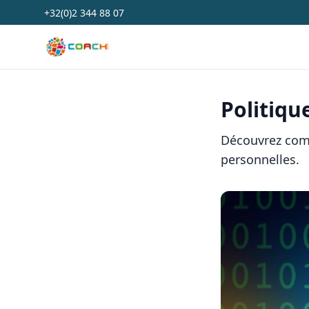
+32(0)2 344 88 07
Coach Belgium
Politiqu
Découvrez comm
personnelles.