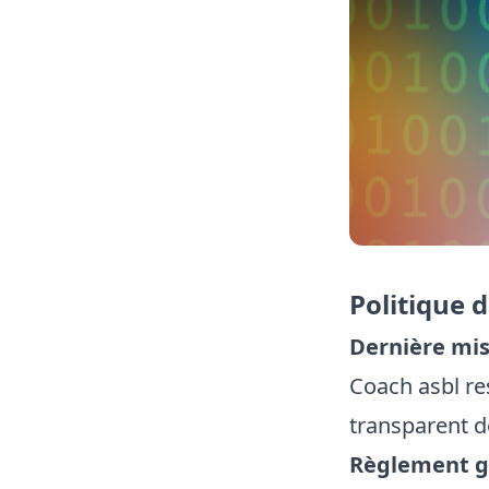
Politique d
Dernière mise
Coach asbl res
transparent 
Règlement gé