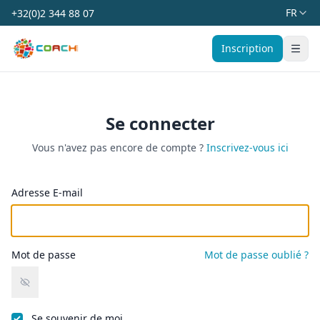
FR
+32(0)2 344 88 07
Coach Belgium
Inscription
Affich
Se connecter
Vous n'avez pas encore de compte ?
Inscrivez-vous ici
Adresse E-mail
Mot de passe
Mot de passe oublié ?
Se souvenir de moi