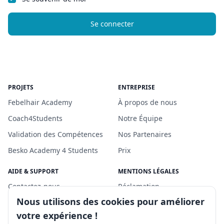
Se connecter
PROJETS
ENTREPRISE
Febelhair Academy
À propos de nous
Coach4Students
Notre Équipe
Validation des Compétences
Nos Partenaires
Besko Academy 4 Students
Prix
AIDE & SUPPORT
MENTIONS LÉGALES
Contactez-nous
Réclamation
Nous utilisons des cookies pour améliorer
Centre de support
Politique de confidentialité
votre expérience !
Questions fréquemment
Conditions générales